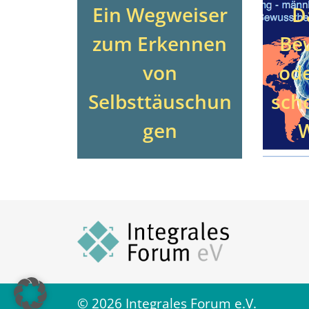
Ein Wegweiser
D
zum Erkennen
Be
von
ode
Selbsttäuschun
sch
gen
W
© 2026 Integrales Forum e.V.