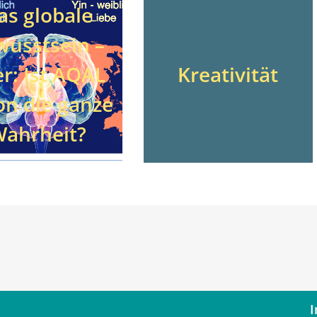
as globale
wusstsein –
r: Ist AQAL
Kreativität
on die ganze
ahrheit?