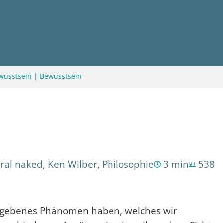
wusstsein
|
Bewusstsein
gral naked
,
Ken Wilber
,
Philosophie
3 min
538
n gegebenes Phänomen haben, welches wir