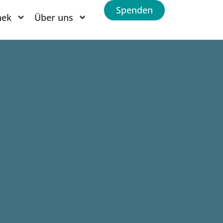
Spenden
hek
Über uns