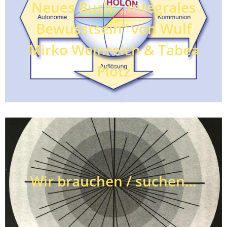
Neues Buch: „Integrales
Bewusstsein“ von Wulf
Mirko Weinreich & Tabea
Plötz
Wir brauchen / suchen…