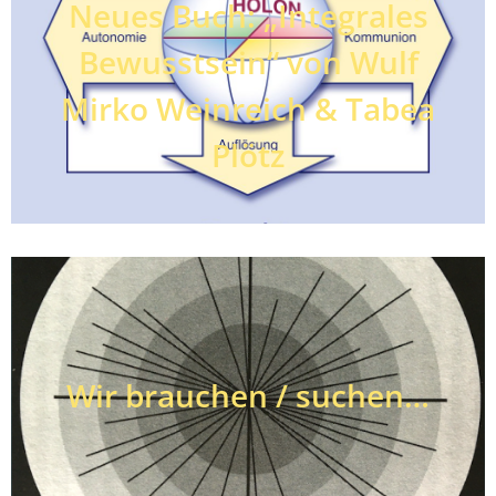
Neues Buch: „Integrales
Bewusstsein“ von Wulf
Mirko Weinreich & Tabea
Plötz
Wir brauchen / suchen…