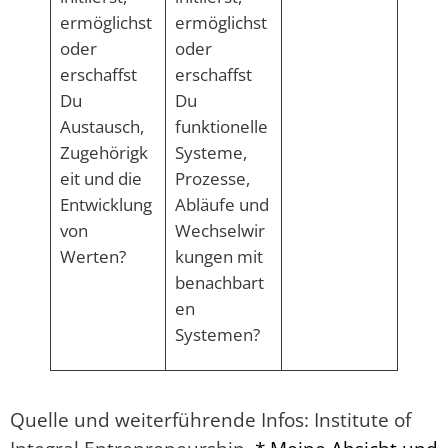
ermöglichst
ermöglichst
oder
oder
erschaffst
erschaffst
Du
Du
Austausch,
funktionelle
Zugehörigk
Systeme,
eit und die
Prozesse,
Entwicklung
Abläufe und
von
Wechselwir
Werten?
kungen mit
benachbart
en
Systemen?
Quelle und weiterführende Infos: Institute of