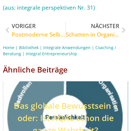
(aus: integrale perspektiven Nr. 31)
VORIGER
NÄCHSTER
Postmoderne Selbständigkeit
Schatten in Organisationen
Home
|
Bibliothek
|
Integrale Anwendungen
|
Coaching /
Beratung
|
Integral Entrepreneurship
Ähnliche Beiträge
Das globale Bewusstsein –
oder: Ist AQAL schon die
ganze Wahrheit?