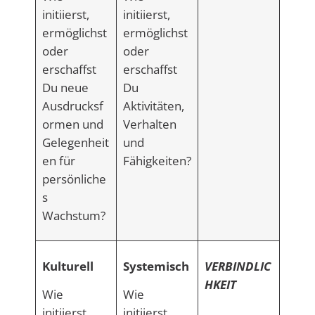
initiierst,
initiierst,
ermöglichst
ermöglichst
oder
oder
erschaffst
erschaffst
Du neue
Du
Ausdrucksf
Aktivitäten,
ormen und
Verhalten
Gelegenheit
und
en für
Fähigkeiten?
persönliche
s
Wachstum?
Kulturell
Systemisch
VERBINDLIC
HKEIT
Wie
Wie
initiierst,
initiierst,