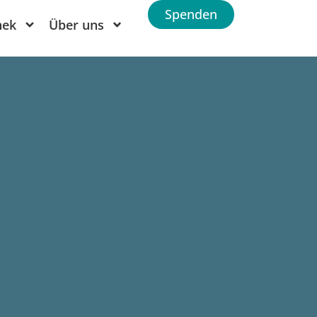
Spenden
hek
Über uns