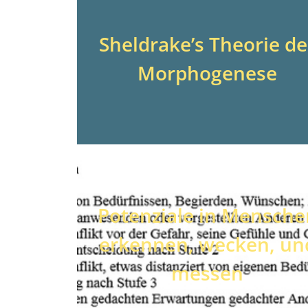
Sheldrake’s Theorie de
Morphogenese
Potenziale in Mensche
erkennen, wecken, un
messen