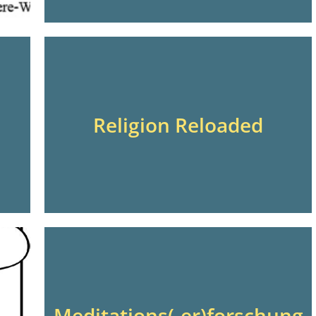
Religion Reloaded
Meditations(-er)forschung