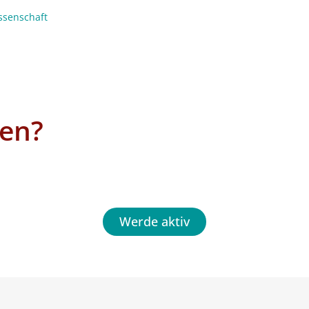
ssenschaft
en?
Werde aktiv