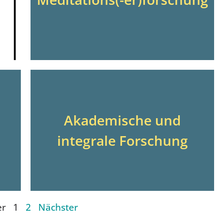
Akademische und
integrale Forschung
er
1
2
Nächster