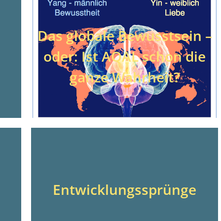
Das globale Bewusstsein –
oder: Ist AQAL schon die
ganze Wahrheit?
Entwicklungssprünge