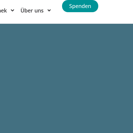
Spenden
hek
Über uns