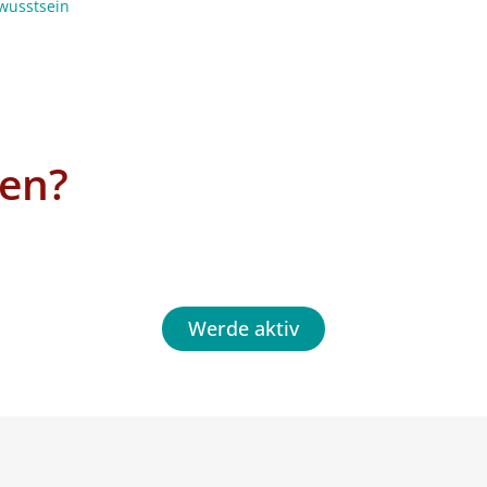
wusstsein
en?
Werde aktiv