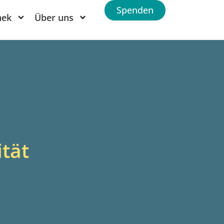
Spenden
hek
Über uns
ität