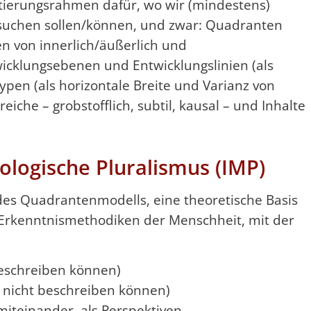
ntierungsrahmen dafür, wo wir (mindestens)
 suchen sollen/können, und zwar: Quadranten
n von innerlich/äußerlich und
twicklungsebenen und Entwicklungslinien (als
ypen (als horizontale Breite und Varianz von
iche – grobstofflich, subtil, kausal – und Inhalte
ologische Pluralismus (IMP)
g des Quadrantenmodells, eine theoretische Basis
r Erkenntnismethodiken der Menschheit, mit der
beschreiben können)
e nicht beschreiben können)
teinander, als Perspektiven,