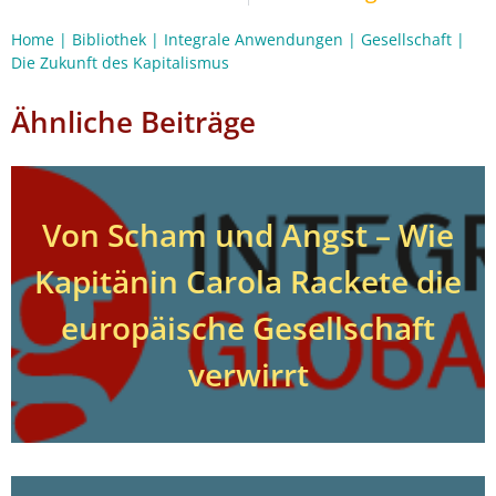
Home
|
Bibliothek
|
Integrale Anwendungen
|
Gesellschaft
|
Die Zukunft des Kapitalismus
Ähnliche Beiträge
Von Scham und Angst – Wie
Kapitänin Carola Rackete die
europäische Gesellschaft
verwirrt