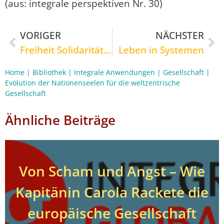
(aus: integrale perspektiven Nr. 30)
VORIGER
NÄCHSTER
Freiheit Solidarität Nachhaltigkeit
Leben in Systemen
Home
|
Bibliothek
|
Integrale Anwendungen
|
Gesellschaft
|
Evolution der Nationenseelen für die weltzentrische
Gesellschaft
Ähnliche Beiträge
Von Scham und Angst – Wie
Kapitänin Carola Rackete die
europäische Gesellschaft