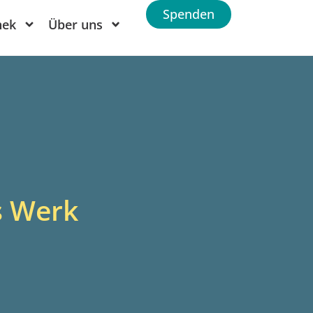
Spenden
hek
Über uns
s Werk