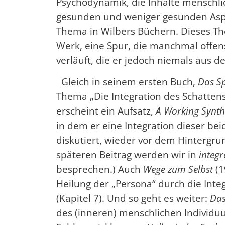
Psychodynamik, die Inhalte menschli
gesunden und weniger gesunden Aspe
Thema in Wilbers Büchern. Dieses The
Werk, eine Spur, die manchmal offe
verläuft, die er jedoch niemals aus de
Gleich in seinem ersten Buch,
Das S
Thema „Die Integration des Schattens“ 
erscheint ein Aufsatz,
A Working
Sy
nth
in dem er eine Integration dieser b
diskutiert, wieder vor dem Hintergr
späteren Beitrag werden wir in
integr
besprechen.) Auch
Wege zum Selbst
(1
Heilung der „Persona“ durch die Inte
(Kapitel 7). Und so geht es weiter:
Das
des (inneren) menschlichen Individuu