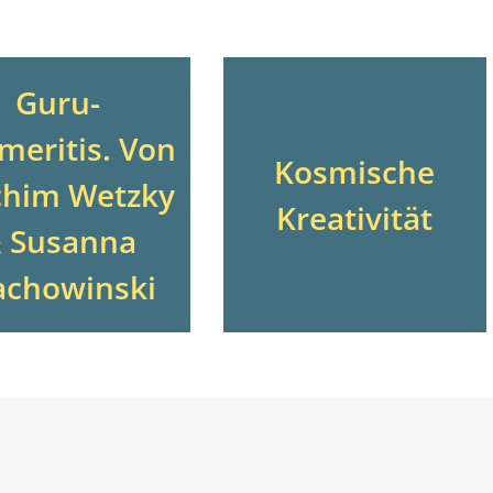
Guru-
meritis. Von
Kosmische
chim Wetzky
Kreativität
 Susanna
chowinski