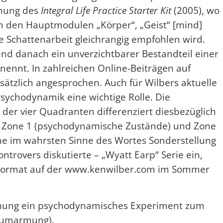
chung des
Integral Life Practice Starter Kit
(2005), wo
en den Hauptmodulen „Körper“, „Geist“ [mind]
die Schattenarbeit gleichrangig empfohlen wird.
nd danach ein unverzichtbarer Bestandteil einer
l nennt. In zahlreichen Online-Beiträgen auf
sätzlich angesprochen. Auch für Wilbers aktuelle
Psychodynamik eine wichtige Rolle. Die
der vier Quadranten differenziert diesbezüglich
n Zone 1 (psychodynamische Zustände) und Zone
ne im wahrsten Sinne des Wortes Sonderstellung
trovers diskutierte – „Wyatt Earp“ Serie ein,
g-Format auf der www.kenwilber.com im Sommer
lichung ein psychodynamisches Experiment zum
numarmung).