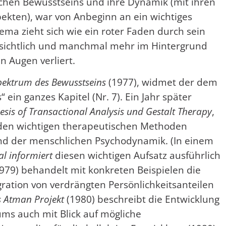
chen Bewusstseins und ihre Dynamik (mit ihren
kten), war von Anbeginn an ein wichtiges
ma zieht sich wie ein roter Faden durch sein
nsichtlich und manchmal mehr im Hintergrund
n Augen verliert.
pektrum des Bewusstseins
(1977), widmet der dem
ein ganzes Kapitel (Nr. 7). Ein Jahr später
esis of Transactional Analysis und Gestalt Therapy
,
eiden wichtigen therapeutischen Methoden
und der menschlichen Psychodynamik. (In einem
al informiert
diesen wichtigen Aufsatz ausführlich
979) behandelt mit konkreten Beispielen die
gration von verdrängten Persönlichkeitsanteilen
 Atman Projekt
(1980) beschreibt die Entwicklung
ms auch mit Blick auf mögliche