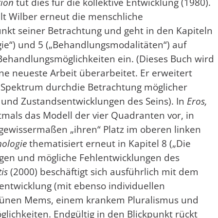
tion
tut dies für die kollektive Entwicklung (1980).
llt Wilber erneut die menschliche
unkt seiner Betrachtung und geht in den Kapiteln
ie“) und 5 („Behandlungsmodalitäten“) auf
ehandlungsmöglichkeiten ein. (Dieses Buch wird
ine neueste Arbeit überarbeitet. Er erweitert
-) Spektrum durchdie Betrachtung möglicher
und Zustandsentwicklungen des Seins). In
Eros,
stmals das Modell der vier Quadranten vor, in
gewissermaßen „ihren“ Platz im oberen linken
hologie
thematisiert erneut in Kapitel 8 („Die
ngen und mögliche Fehlentwicklungen des
is
(2000) beschäftigt sich ausführlich mit dem
hlentwicklung (mit ebenso individuellen
grünen Mems, einem krankem Pluralismus und
lichkeiten. Endgültig in den Blickpunkt rückt