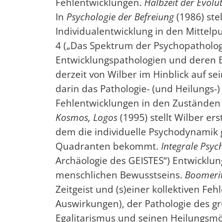
Fehlentwicklungen.
Halbzeit der Evolu
In
Psychologie der Befreiung
(1986) ste
Individualentwicklung in den Mittelp
4 („Das Spektrum der Psychopatholog
Entwicklungspathologien und deren B
derzeit von Wilber im Hinblick auf se
darin das Pathologie- (und Heilungs
Fehlentwicklungen in den Zuständen 
Kosmos, Logos
(1995) stellt Wilber er
dem die individuelle Psychodynamik 
Quadranten bekommt.
Integrale Psyc
Archäologie des GEISTES“) Entwicklu
menschlichen Bewusstseins.
Boomerit
Zeitgeist und (s)einer kollektiven Fe
Auswirkungen), der Pathologie des 
Egalitarismus und seinen Heilungsmög