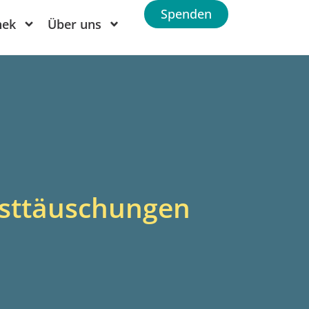
Spenden
hek
Über uns
bsttäuschungen