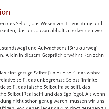
ion
rten des Selbst, das Wesen von Erleuchtung und
keiten, das uns davon abhält zu erkennen wer
Zustandsweg] und Aufwachsens [Strukturweg]
en. Allein in diesem Gespräch erwähnt Ken zehn
 das einzigartige Selbst [unique self], das wahre
[relative self], das unbegrenzte Selbst [infinite
c self], das falsche Selbst [false self], das
liche Selbst [Real self] und das Ego [ego]. Als wenn
cklung nicht schon genug wären, müssen wir uns
äftigen, von denen jedes darum ringt gesehen zu