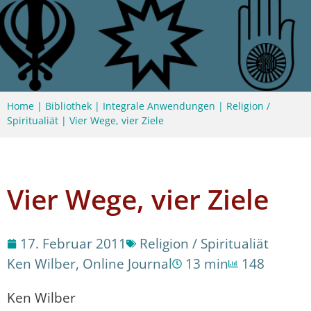
Home
|
Bibliothek
|
Integrale Anwendungen
|
Religion /
Spiritualiät
|
Vier Wege, vier Ziele
Vier Wege, vier Ziele
17. Februar 2011
Religion / Spiritualiät
Ken Wilber
,
Online Journal
13 min
148
Ken Wilber