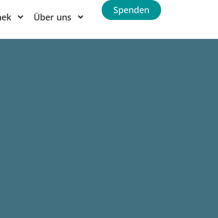
Spenden
hek
Über uns