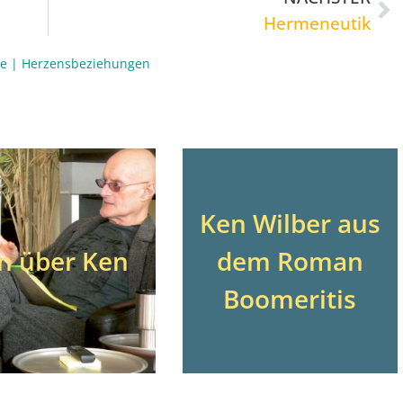
Hermeneutik
te
|
Herzensbeziehungen
Ken Wilber aus
n über Ken
dem Roman
Boomeritis