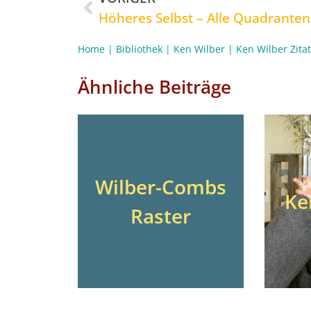
Höheres Selbst – Alle Quadranten
Home
|
Bibliothek
|
Ken Wilber
|
Ken Wilber Zita
Ähnliche Beiträge
Wilber-Combs
Ke
Raster