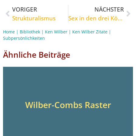
VORIGER
NÄCHSTER
Strukturalismus
Sex in den drei Körpern
Home
|
Bibliothek
|
Ken Wilber
|
Ken Wilber Zitate
|
Subpersönlichkeiten
Ähnliche Beiträge
Wilber-Combs Raster