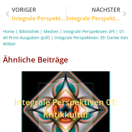
VORIGER
NÄCHSTER
Integrale Perspektiven 40: Integrale Kunst + Pädagogik
Integrale Perspektiven 38: Eine Welt
Home
|
Bibliothek
|
Medien
|
Integrale Perspektiven (IP)
|
01-
40 Print-Ausgaben (pdf)
|
Integrale Perspektiven 39: Danke Ken
Wilber
Ähnliche Beiträge
Integrale Perspektiven 01:
Kritikkultur