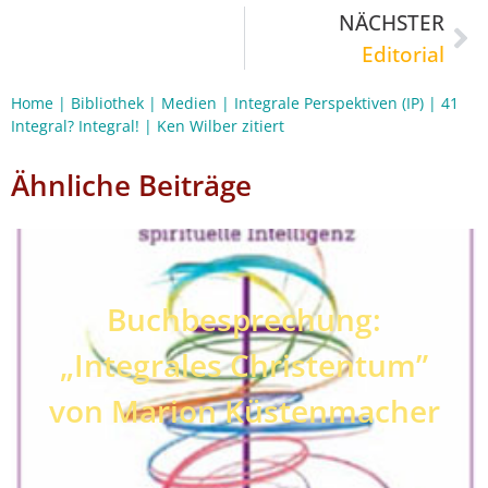
NÄCHSTER
Editorial
Home
|
Bibliothek
|
Medien
|
Integrale Perspektiven (IP)
|
41
Integral? Integral!
|
Ken Wilber zitiert
Ähnliche Beiträge
Buchbesprechung:
„Integrales Christentum”
von Marion Küstenmacher