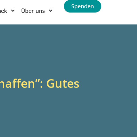
Spenden
hek
Über uns
affen”: Gutes