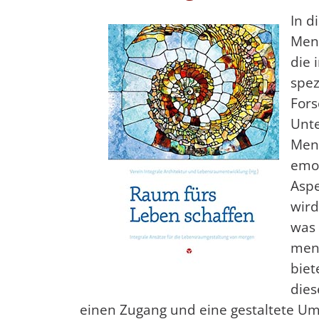
In d
Men
die 
spez
Fors
Unte
Mens
emot
Aspe
wird
was 
mens
biet
dies
einen Zugang und eine gestaltete Um