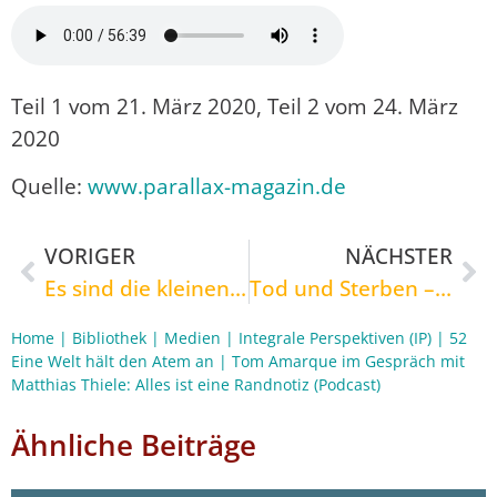
Teil 1 vom 21. März 2020, Teil 2 vom 24. März
2020
Quelle:
www.parallax-magazin.de
VORIGER
NÄCHSTER
Es sind die kleinen Dinge: Wie virales Nichtleben uns eine Lektion im Leben erteilen kann. Von Espen Malling
Tod und Sterben – ein gesellschaftliches Tabu. Ein Zwischenruf von Barbara von Meibom in Zeiten von Corona
Home
|
Bibliothek
|
Medien
|
Integrale Perspektiven (IP)
|
52
Eine Welt hält den Atem an
|
Tom Amarque im Gespräch mit
Matthias Thiele: Alles ist eine Randnotiz (Podcast)
Ähnliche Beiträge