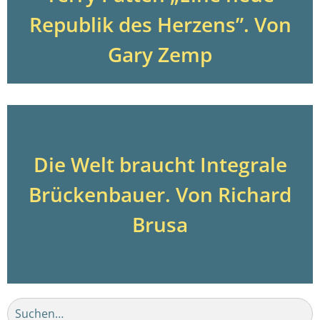
Republik des Herzens”. Von
Gary Zemp
Die Welt braucht Integrale
Brückenbauer. Von Richard
Brusa