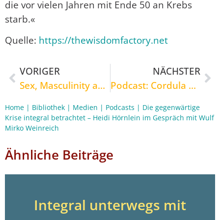
die vor vielen Jahren mit Ende 50 an Krebs
starb.«
Quelle:
https://thewisdomfactory.net
VORIGER
NÄCHSTER
Sex, Masculinity and God with Cadell Last
Podcast: Cordula Frei im Gespräch mit Jeremy Johnson: Jean Gebser – Ursprung und Gegenwart
Home
|
Bibliothek
|
Medien
|
Podcasts
|
Die gegenwärtige
Krise integral betrachtet – Heidi Hörnlein im Gespräch mit Wulf
Mirko Weinreich
Ähnliche Beiträge
Integral unterwegs mit