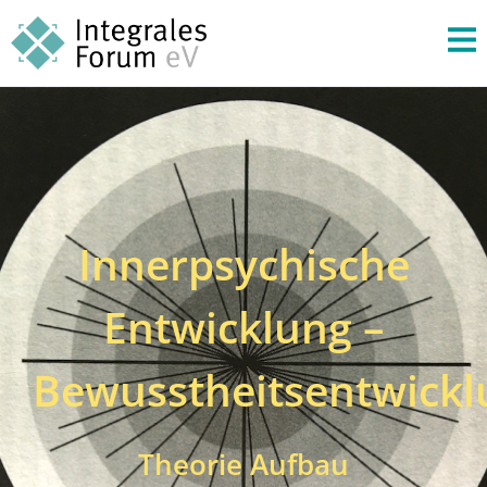
Innerpsychische
Entwicklung –
Bewusstheitsentwickl
Theorie Aufbau