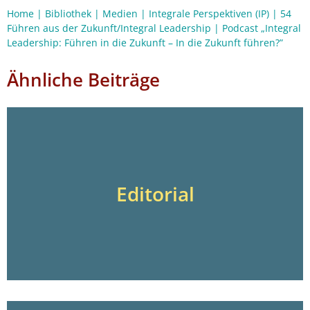
Home
|
Bibliothek
|
Medien
|
Integrale Perspektiven (IP)
|
54
Führen aus der Zukunft/Integral Leadership
|
Podcast „Integral
Leadership: Führen in die Zukunft – In die Zukunft führen?”
Ähnliche Beiträge
Editorial