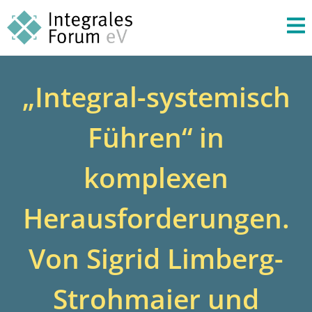
„Integral-systemisch
Führen“ in
komplexen
Herausforderungen.
Von Sigrid Limberg-
Strohmaier und