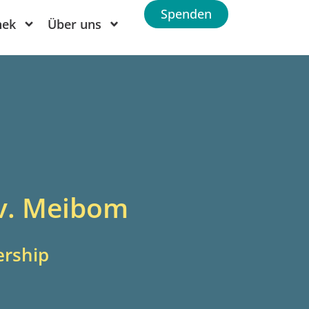
Spenden
hek
Über uns
 v. Meibom
ership