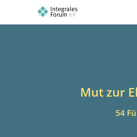
Mut zur E
54 Fü