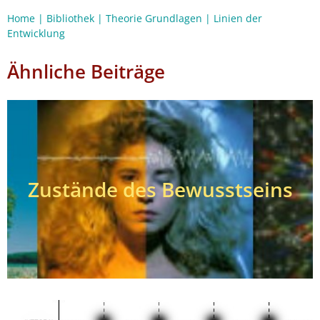
Home
|
Bibliothek
|
Theorie Grundlagen
|
Linien der
Entwicklung
Ähnliche Beiträge
Zustände des Bewusstseins