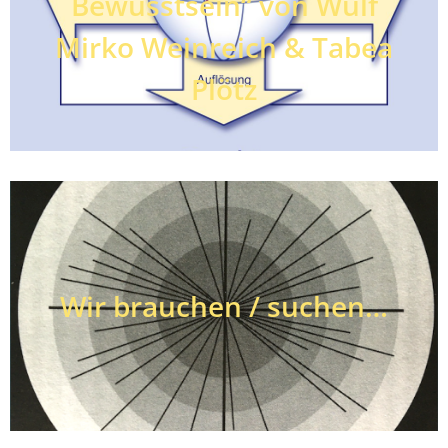
Bewusstsein“ von Wulf
Mirko Weinreich & Tabea
Plötz
Wir brauchen / suchen…